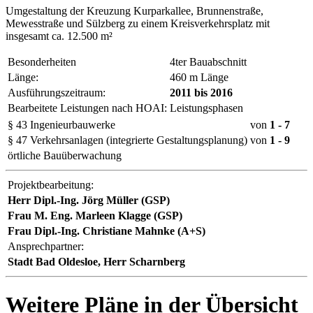
Umgestaltung der Kreuzung Kurparkallee, Brunnenstraße,
Mewesstraße und Sülzberg zu einem Kreisverkehrsplatz mit
insgesamt ca. 12.500 m²
Besonderheiten
4ter Bauabschnitt
Länge:
460 m Länge
Ausführungszeitraum:
2011 bis 2016
Bearbeitete Leistungen nach HOAI:
Leistungsphasen
§ 43 Ingenieurbauwerke
von
1
- 7
§ 47 Verkehrsanlagen (integrierte Gestaltungsplanung)
von
1
- 9
örtliche Bauüberwachung
Projektbearbeitung:
Herr Dipl.-Ing. Jörg Müller (GSP)
Frau M. Eng. Marleen Klagge (GSP)
Frau Dipl.-Ing. Christiane Mahnke (A+S)
Ansprechpartner:
Stadt Bad Oldesloe, Herr Scharnberg
Weitere Pläne in der Übersicht