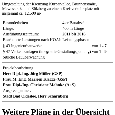
Umgestaltung der Kreuzung Kurparkallee, Brunnenstraße,
Mewesstraße und Sülzberg zu einem Kreisverkehrsplatz mit
insgesamt ca. 12.500 m²
Besonderheiten
4ter Bauabschnitt
Länge:
460 m Länge
Ausführungszeitraum:
2011 bis 2016
Bearbeitete Leistungen nach HOAI:
Leistungsphasen
§ 43 Ingenieurbauwerke
von
1
- 7
§ 47 Verkehrsanlagen (integrierte Gestaltungsplanung)
von
1
- 9
örtliche Bauüberwachung
Projektbearbeitung:
Herr Dipl.-Ing. Jörg Müller (GSP)
Frau M. Eng. Marleen Klagge (GSP)
Frau Dipl.-Ing. Christiane Mahnke (A+S)
Ansprechpartner:
Stadt Bad Oldesloe, Herr Scharnberg
Weitere Pläne in der Übersicht